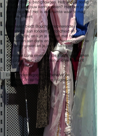
dingen die jou bezighouden. Heb je tips nodig
of wil je juist jouw kennis delen? Hier ben je op
de juiste plek! Het is een ruimte waar je mag
zijn wie je bent.
Daarnaast biedt Bouchra inspirerende
workshops aan rondom gezondheid en
gelukkig zijn, en kun je samen met haar
deelnemen aan dans en lichte bewegingen die
je energie geven en je lekker laten voelen.
Kom naar Luna en ervaar de kracht van samen
zijn! Jouw plek, jouw ochtend, jouw moment
(om te stralen.).
Elke donderdagochtend behalve de
vakanties,en op feest –(en religieuze
feest)dagen.