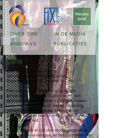
OVER ONS
IN DE MEDIA
ANBI/AVG
PUBLICATIES
Luna
Kom naar Luna: Een Warme
Ochtendbijeenkomst voor Oudere
Migrantenvrouwen of vrouwen in Oost
Elke donderdagochtend is er in Jungle
Amsterdam, vlakbij de Dappermarkt, een
speciale plek voor oudere migrantenvrouwen:
Luna. Hier, in een fijne en warme omgeving,
ontmoeten vrouwen elkaar om samen te
genieten van een heerlijk ontbijt, gezelligheid
en verbondenheid.
Tijdens Luna is er tijd voor mooie gesprekken,
het delen van ervaringen, en het bespreken van