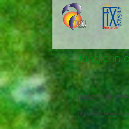
Jungle in 
https://www.at5.nl/art
halverwege-2027
https://oost-online.nl