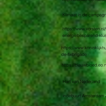
Klimaat in de campagne:
https://www.vorsten.n
energiebesparend-klu
https://www.koninklijk
de-fixbrigade
https://blauwbloed.eo
Hart van Nederland
indebuurt Amsterdam