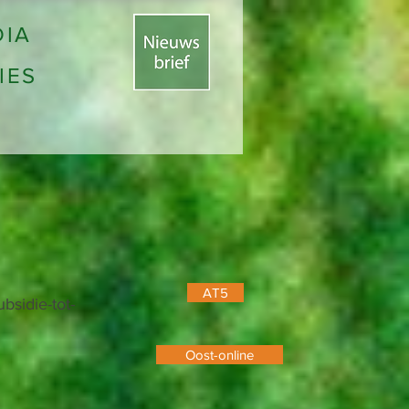
DIA
IES
AT5
bsidie-tot-
Oost-online