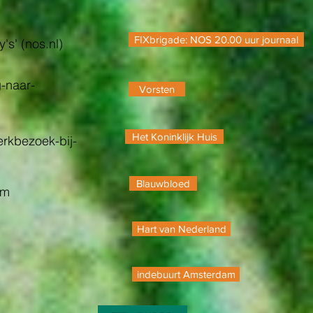
FIXbrigade: NOS 20.00 uur journaal
's' (nos.nl)
-naar-
Vorsten
Het Koninklijk Huis
erkbezoek-bij-
Blauwbloed
am
Hart van Nederland
indebuurt Amsterdam