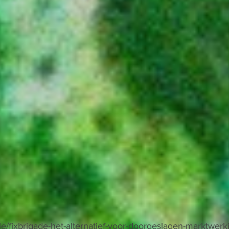
icle/fixbrigade-het-alternatief-voor-doorgeslagen-marktwerk