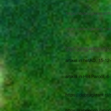
https://debrugkrant.nl/
https://debrugkrant.nl/a
https://www.parool.nl/c
is-schadelijk~b7b5f6bb/
artikel in hetAD, 15-12
artikel in Het Parool, 
https://debrugkrant.nl
https://raboenco.rabob