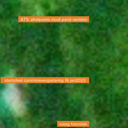
AT5: afvalpaleis moet pand verlaten
stadsdeel commisievergadering 16 jan2023
waag futurelab
ing/