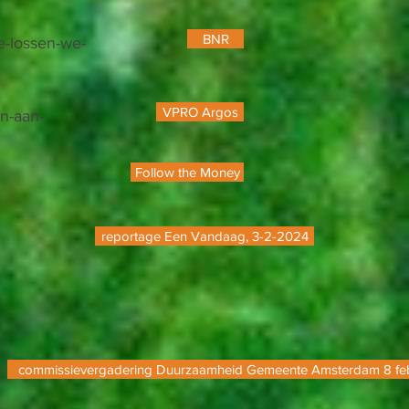
BNR
e-lossen-we-
VPRO Argos
n-aan-
Follow the Money
reportage Een Vandaag, 3-2-2024
commissievergadering Duurzaamheid Gemeente Amsterdam 8 feb