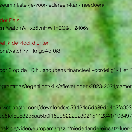
seum.nl/stel-je-voor-iedereen-kan-meedoen/
der Pels
.com/watch?v=xz5vnHW1Y2Q&t=2406s
lijk de kloof dichten
com/watch?v=fkngoAor0i8
voor 6 op de 10 huishoudens financieel voordelig' - Het 
rogrammas/tegenlicht/kijk/afleveringen/2023-2024/same
tion.wetransfer.com/downloads/d59424c5da36dd4c3fa0
dc5fcf80832e5aa5b0f15ed82220230215112841/108497
hek.de/video/europamagazin/niederlande-einsatz-fuer-d