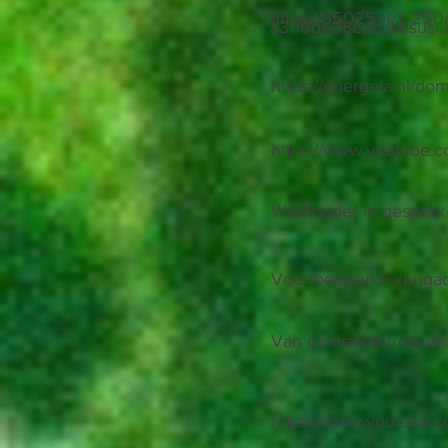
https://35025ee3-250
a31f6de98edb.filesu
https://energeia.nl/d
https://www.youtub
Wethouder in gesprek 
Voortbestaan Fixbriga
Van gemeentetrots naa
https://www.youtube.c