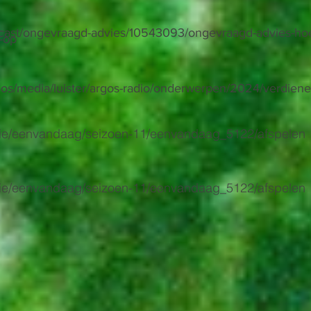
dcast/ongevraagd-advies/10543093/ongevraagd-advies-ho
-op
rgos/media/luister/argos-radio/onderwerpen/2024/verdiene
/serie/eenvandaag/seizoen-11/eenvandaag_5122/afspelen
/serie/eenvandaag/seizoen-11/eenvandaag_5122/afspelen