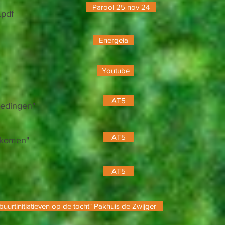
Parool 25 nov 24
.pdf
Energeia
Youtube
AT5
tedingen"
AT5
g komen"
AT5
buurtinitiatieven op de tocht" Pakhuis de Zwijger