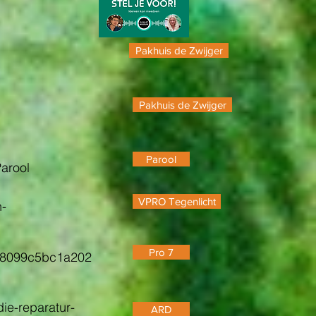
Pakhuis de Zwijger
Pakhuis de Zwijger
Parool
Parool
VPRO Tegenlicht
n-
Pro 7
038099c5bc1a202
ie-reparatur-
ARD