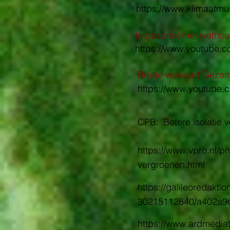
https://www.klimaatmu
In gesprek met wethou
https://www.youtube
Brede welvaart Gezame
https://www.youtube.
CPB: 'Betere isolatie 
https://www.vpro.nl/p
vergroenen.html
https://galileoredak
30215112840/a402a9
https://www.ardmediat