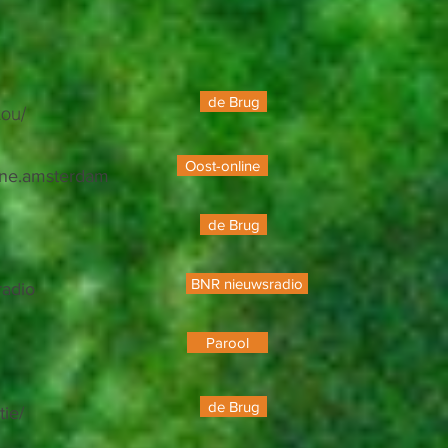
de Brug
kou/
Oost-online
line.amsterdam
de Brug
BNR nieuwsradio
radio
Parool
de Brug
tie/