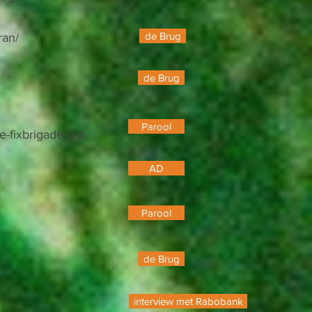
de Brug
ran/
de Brug
Parool
-fixbrigade-dat-
AD
Parool
de Brug
interview met Rabobank