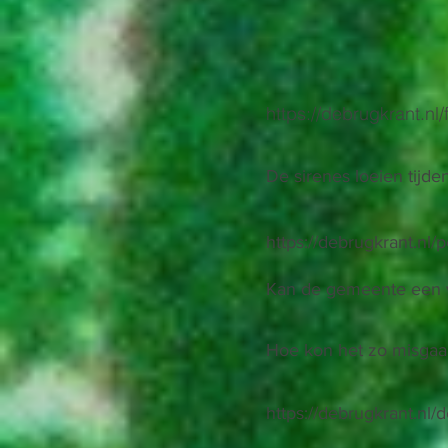
https://debrugkrant.n
De sirenes loeien tijde
https://debrugkrant.nl/p
Kan de gemeente een v
Hoe kon het zo misgaa
https://debrugkrant.nl/