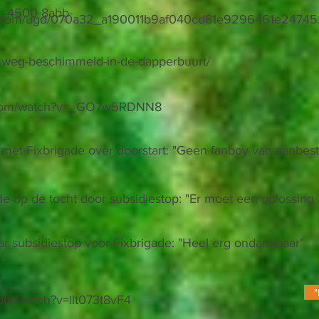
a-4500-8abb-
sr.com/ugd/070a32_a190011b9af040cd81e9296461e24745
omweg-beschimmeld-in-de-dapperbuurt/
e.com/watch?v=_GO7w5RDNN8
met Fixbrigade over doorstart: "Geen fanboy van aanbes
de op de tocht door subsidiestop: "Er moet een oplossin
r subsidiestop voor Fixbrigade: "Heel erg ondankbaar"
"
om/watch?v=llt073t8vF4