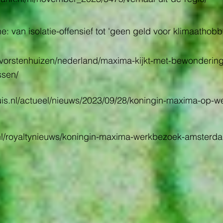
 van isolatie-offensief tot 'geen geld voor klimaathobby
l/vorstenhuizen/nederland/maxima-kijkt-met-bewondering
ssen/
huis.nl/actueel/nieuws/2023/09/28/koningin-maxima-op-w
.nl/royaltynieuws/koningin-maxima-werkbezoek-amsterd
.