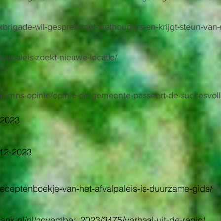
fixbrigade-wil-gesprek-met-wethouders-en-krijgt-steun-van-
fvalpaleis-zoekt-nieuwe-locatie/
olumns-opinie/opinie-de-gemeente-passeert-de-succesvolle
-2023
6-12-2023
/receptenboekje-van-het-afvalpaleis-is-duurzame-gids/
ank.nl/nl/november_2023/3475/verhaal-uit-de-regio/