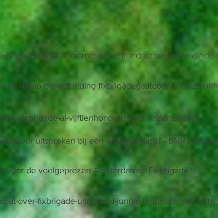
l/fixbrigade-gaat-door-met-crowdfundactie-niemandinde
ns de aftrap crowdfunding fixbrigadegaatdoor.nl | oost-on
etitie-fixbrigade-al-vijftienhonderd-keer-ondertekend/
oorkeur uitspreken bij een aanbesteding? - BNR Nieuws
n voor de veelgeprezen Amsterdamse Fixbrigade ‘
debat-over-fixbrigade-uitgesteld-jungle-begint-crowdfundac