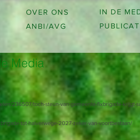
IN DE ME
OVER ONS
PUBLICAT
ANBI/AVG
de Media
ikelen/236507/toch-steun-van-gemeente-fixbrigade-krijgt-su
/fixbrigade-tot-halverwege-2027-zeker-van-voortbestaan/