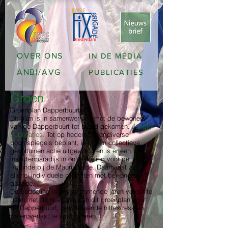
OVER ONS
IN DE MEDIA
ANBI/AVG
PUBLICATIES
Groen
Groenplan Dapperbuurt
Dit plan is in samenwerking met de bewoners
van de Dapperbuurt tot stand gekomen.
Jungle
publicaties
.
Tot op heden zijn er diverse
boomspiegels beplant, is er een collectieve
geveltuinen actie uitgevoerd en is er een
insectenparadijs in ontwikkeling voor de
Rotonde bij de Mauritskade. Daarnaast zijn
allerlei individuele projecten met bewoners
gaande.
De bedoeling is om de komende jaren verder te
gaan met de realisatie van dit groenplan voor
de Dapperbuurt, om zodoende hittestress en
wateroverlast te verminderen.